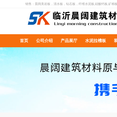
销售：晨阔美岩板，清水板，钻石板，纤维水泥板,硅酸钙板,矿棉
首页
公司介绍
产品展厅
水泥拉槽板