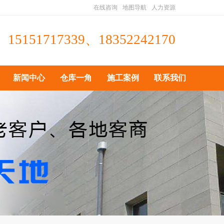
在线咨询
地图导航
人力资源
15151717339、18352242170
新闻中心
仓库一角
施工案例
联系我们